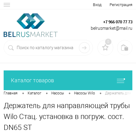
Вход
Регистрация
+7 966 070 77 73
belrusmarket@mail.ru
0
Каталог товаров
•
•
•
•
Главная
Каталог
Насосы
Насосы Wilo
Держатель для на
Держатель для направляющей трубы
Wilo Стац. установка в погруж. сост.
DN65 ST